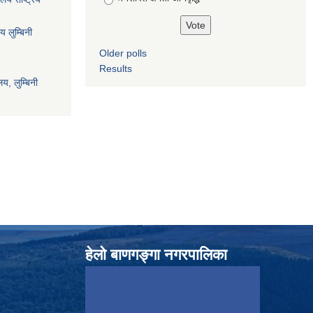
य लुम्बिनी
Older polls
Results
य, लुम्बिनी
हेलाे बाणगङ्गा नगरपालिका