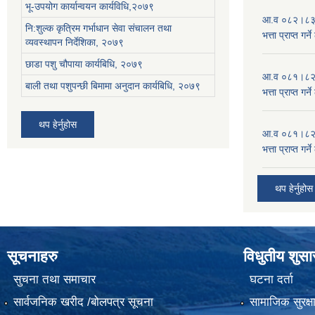
भू-उपयोग कार्यान्वयन कार्यविधि,२०७९
आ.व ०८२।८३ को
नि:शुल्क कृत्रिम गर्भाधान सेवा संचालन तथा
भत्ता प्राप्त गर
व्यवस्थापन निर्देशिका, २०७९
छाडा पशु चौपाया कार्यबिधि, २०७९
आ.व ०८१।८२ को
बाली तथा पशुपन्छी बिमामा अनुदान कार्यबिधि, २०७९
भत्ता प्राप्त गर
थप हेर्नुहोस
आ.व ०८१।८२ को
भत्ता प्राप्त गर
थप हेर्नुहोस
सूचनाहरु
विधुतीय शुस
सुचना तथा समाचार
घटना दर्ता
सार्वजनिक खरीद /बोलपत्र सूचना
सामाजिक सुरक्ष