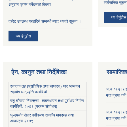
सार्वजनिक सूचना
अनुदान प्राप्त गर्नेहरुको विवरण
थप हेर्नुहोस
दररेट उपलब्ध गराइदिने सम्बन्धी म्याद थपको सूचना ।
थप हेर्नुहोस
ऐन, कानुन तथा निर्देशिका
सामाजिक 
स्नातक तह (प्राविधिक तथा साधारण) धार अध्ययन
आ.व ०८२।८३ को
सहयोग छात्रवृत्ति कार्यविधी
भत्ता प्राप्त गर
पशु चौपाया नियन्त्रण, व्यवस्थापन तथा पू्र्वाधार निर्माण
कार्यविधी, २०७९ (प्रथम संशोधन)
आ.व ०८२।८३ को
भू-उपयोग क्षेत्र वर्गीकरण सम्बन्धि मापदण्ड तथा
भत्ता प्राप्त गर
आधारहरु २०७९