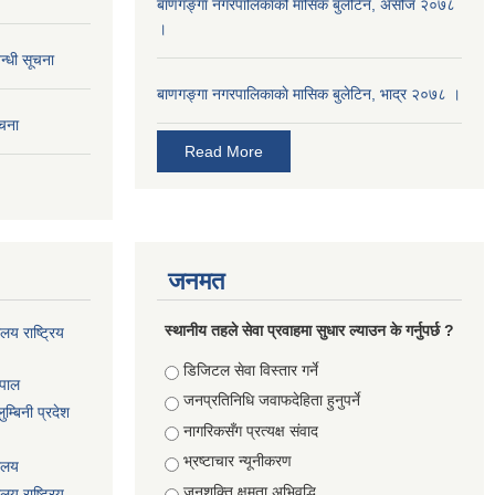
बाणगङ्गा नगरपालिकाको मासिक बुलेटिन, असोज २०७८
।
न्धी सूचना
बाणगङ्गा नगरपालिकाकाे मासिक बुलेटिन, भाद्र २०७८ ।
ूचना
Read More
जनमत
स्थानीय तहले सेवा प्रवाहमा सुधार ल्याउन के गर्नुपर्छ ?
ालय राष्ट्रिय
Choices
डिजिटल सेवा विस्तार गर्ने
ेपाल
जनप्रतिनिधि जवाफदेहिता हुनुपर्ने
म्बिनी प्रदेश
नागरिकसँग प्रत्यक्ष संवाद
भ्रष्टाचार न्यूनीकरण
यालय
जनशक्ति क्षमता अभिवृद्धि
ालय राष्ट्रिय