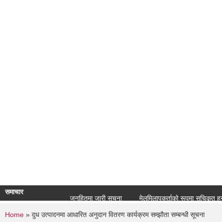
समाचार
जनहितमा जारी सूचना
मेलमिलापकर्ताको रूपमा सूचिकृत हुने सम्ब
You are here
Home
» दुध उत्पादनमा आधारित अनुदान वितरण कार्यक्रम सम्झौता सम्बन्धी सूचना