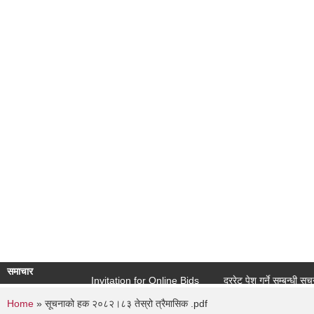
समाचार
Invitation for Online Bids
दररेट पेश गर्ने सम्बन्धी सूचना ( 
You are here
Home
» सूचनाको हक २०८२।८३ तेस्रो त्रैमासिक .pdf