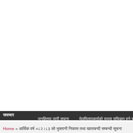
समाचार
जनहितमा जारी सूचना
मेलमिलापकर्ताको रूपमा सूचिकृत हुने सम्बन्
You are here
Home
» आर्थिक वर्ष ०८२।८३ को भुक्तानी निकास तथा खाताबन्दी सम्बन्धी सूचना