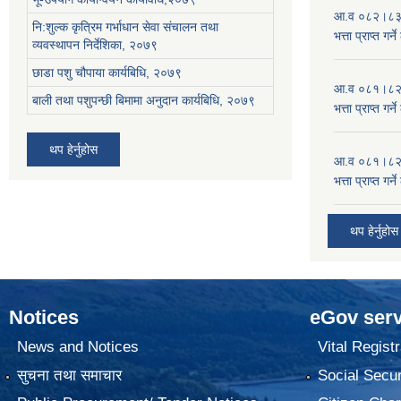
आ.व ०८२।८३ को
नि:शुल्क कृत्रिम गर्भाधान सेवा संचालन तथा
भत्ता प्राप्त गर
व्यवस्थापन निर्देशिका, २०७९
छाडा पशु चौपाया कार्यबिधि, २०७९
आ.व ०८१।८२ को
बाली तथा पशुपन्छी बिमामा अनुदान कार्यबिधि, २०७९
भत्ता प्राप्त गर
थप हेर्नुहोस
आ.व ०८१।८२ को
भत्ता प्राप्त गर
थप हेर्नुहोस
Notices
eGov serv
News and Notices
Vital Registr
सुचना तथा समाचार
Social Secur