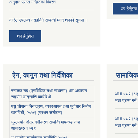
अनुदान प्राप्त गर्नेहरुको विवरण
थप हेर्नुहोस
दररेट उपलब्ध गराइदिने सम्बन्धी म्याद थपको सूचना ।
थप हेर्नुहोस
ऐन, कानुन तथा निर्देशिका
सामाजिक 
स्नातक तह (प्राविधिक तथा साधारण) धार अध्ययन
आ.व ०८२।८३ को
सहयोग छात्रवृत्ति कार्यविधी
भत्ता प्राप्त गर
पशु चौपाया नियन्त्रण, व्यवस्थापन तथा पू्र्वाधार निर्माण
कार्यविधी, २०७९ (प्रथम संशोधन)
आ.व ०८२।८३ को
भू-उपयोग क्षेत्र वर्गीकरण सम्बन्धि मापदण्ड तथा
भत्ता प्राप्त गर
आधारहरु २०७९
भू-उपयोग कार्यान्वयन कार्यविधि,२०७९