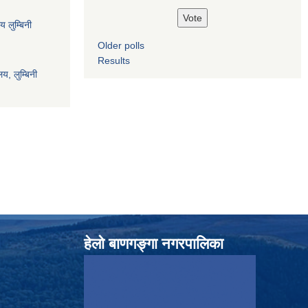
य लुम्बिनी
Older polls
Results
य, लुम्बिनी
हेलाे बाणगङ्गा नगरपालिका