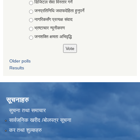
Choices
डिजिटल सेवा विस्तार गर्ने
जनप्रतिनिधि जवाफदेहिता हुनुपर्ने
नागरिकसँग प्रत्यक्ष संवाद
भ्रष्टाचार न्यूनीकरण
जनशक्ति क्षमता अभिवृद्धि
Older polls
Results
सूचनाहरु
सुचना तथा समाचार
सार्वजनिक खरीद /बोलपत्र सूचना
कर तथा शुल्कहरु