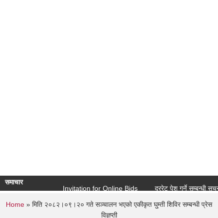
उपेक्षित उष्ण पदेशिय रोगहको प्रोफाइल बाणगंगा नगरपालिका २०८०
समाचार
Invitation for Online Bids
दररेट पेश गर्ने सम्बन्धी सूचना ( शि
You are here
Home
» मिति २०८२।०९।२० गते सञ्चालन भएको एकीकृत घु्म्ती शिविर सम्बन्धी प्रेस
विज्ञप्ती