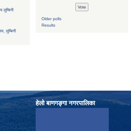
य लुम्बिनी
Older polls
Results
य, लुम्बिनी
हेलाे बाणगङ्गा नगरपालिका