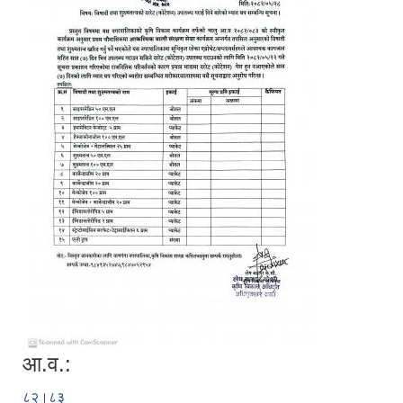
आ.व.:
८२।८३