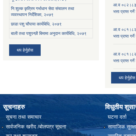
आ.व ०८२।८३ को
नि:शुल्क कृत्रिम गर्भाधान सेवा संचालन तथा
भत्ता प्राप्त गर
व्यवस्थापन निर्देशिका, २०७९
छाडा पशु चौपाया कार्यबिधि, २०७९
आ.व ०८१।८२ को
बाली तथा पशुपन्छी बिमामा अनुदान कार्यबिधि, २०७९
भत्ता प्राप्त गर
थप हेर्नुहोस
आ.व ०८१।८२ को
भत्ता प्राप्त गर
थप हेर्नुहोस
सूचनाहरु
विधुतीय शुस
सुचना तथा समाचार
घटना दर्ता
सार्वजनिक खरीद /बोलपत्र सूचना
सामाजिक सुरक्ष