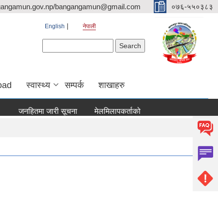
gangamun.gov.np/bangangamun@gmail.com
०७६-५५०३८३
English
नेपाली
Search form
Search
oad
स्वास्थ्य
सम्पर्क
शाखाहरु
जनहितमा जारी सूचना
मेलमिलापकर्ताको रूपमा सूचिकृत हुने सम्बन्धी सूचन