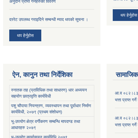
अनुदान प्राप्त गर्नेहरुको विवरण
थप हेर्नुहोस
दररेट उपलब्ध गराइदिने सम्बन्धी म्याद थपको सूचना ।
थप हेर्नुहोस
ऐन, कानुन तथा निर्देशिका
सामाजिक 
स्नातक तह (प्राविधिक तथा साधारण) धार अध्ययन
आ.व ०८२।८३ को
सहयोग छात्रवृत्ति कार्यविधी
भत्ता प्राप्त गर
पशु चौपाया नियन्त्रण, व्यवस्थापन तथा पू्र्वाधार निर्माण
कार्यविधी, २०७९ (प्रथम संशोधन)
आ.व ०८२।८३ को
भू-उपयोग क्षेत्र वर्गीकरण सम्बन्धि मापदण्ड तथा
भत्ता प्राप्त गर
आधारहरु २०७९
भू-उपयोग कार्यान्वयन कार्यविधि,२०७९