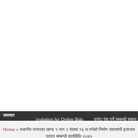
उपेक्षित उष्ण पदेशिय रोगहको प्रोफाइल बाणगंगा नगरपालिका २०८०
समाचार
Invitation for Online Bids
दररेट पेश गर्ने सम्बन्धी सूचना ( शिक्
You are here
Home
» स्थानीय राजपत्र खण्ड १ भाग २ संख्या १६ घ वर्गको निर्माण व्यवसायी इजाजत
पत्रत् सम्बन्धी कार्यविधि २०७५