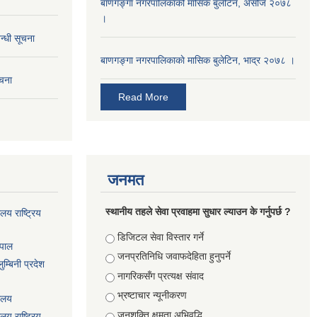
बाणगङ्गा नगरपालिकाको मासिक बुलेटिन, असोज २०७८
।
न्धी सूचना
बाणगङ्गा नगरपालिकाकाे मासिक बुलेटिन, भाद्र २०७८ ।
ूचना
Read More
जनमत
स्थानीय तहले सेवा प्रवाहमा सुधार ल्याउन के गर्नुपर्छ ?
ालय राष्ट्रिय
Choices
डिजिटल सेवा विस्तार गर्ने
ेपाल
जनप्रतिनिधि जवाफदेहिता हुनुपर्ने
म्बिनी प्रदेश
नागरिकसँग प्रत्यक्ष संवाद
भ्रष्टाचार न्यूनीकरण
यालय
जनशक्ति क्षमता अभिवृद्धि
ालय राष्ट्रिय