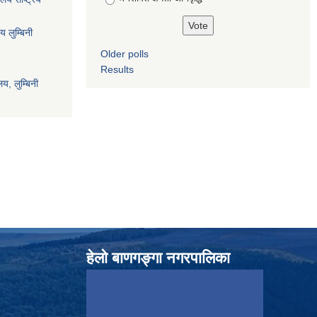
य लुम्बिनी
Older polls
Results
य, लुम्बिनी
हेलाे बाणगङ्गा नगरपालिका