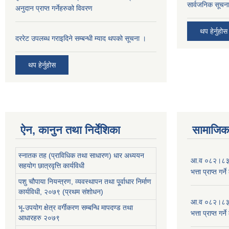
सार्वजनिक सूचना
अनुदान प्राप्त गर्नेहरुको विवरण
थप हेर्नुहोस
दररेट उपलब्ध गराइदिने सम्बन्धी म्याद थपको सूचना ।
थप हेर्नुहोस
ऐन, कानुन तथा निर्देशिका
सामाजिक 
स्नातक तह (प्राविधिक तथा साधारण) धार अध्ययन
आ.व ०८२।८३ को
सहयोग छात्रवृत्ति कार्यविधी
भत्ता प्राप्त गर
पशु चौपाया नियन्त्रण, व्यवस्थापन तथा पू्र्वाधार निर्माण
कार्यविधी, २०७९ (प्रथम संशोधन)
आ.व ०८२।८३ को
भू-उपयोग क्षेत्र वर्गीकरण सम्बन्धि मापदण्ड तथा
भत्ता प्राप्त गर
आधारहरु २०७९