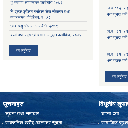
भू-उपयोग कार्यान्वयन कार्यविधि,२०७९
आ.व ०८२।८३ को
नि:शुल्क कृत्रिम गर्भाधान सेवा संचालन तथा
भत्ता प्राप्त गर
व्यवस्थापन निर्देशिका, २०७९
छाडा पशु चौपाया कार्यबिधि, २०७९
आ.व ०८१।८२ को
बाली तथा पशुपन्छी बिमामा अनुदान कार्यबिधि, २०७९
भत्ता प्राप्त गर
थप हेर्नुहोस
आ.व ०८१।८२ को
भत्ता प्राप्त गर
थप हेर्नुहोस
सूचनाहरु
विधुतीय शुस
सुचना तथा समाचार
घटना दर्ता
सार्वजनिक खरीद /बोलपत्र सूचना
सामाजिक सुरक्ष