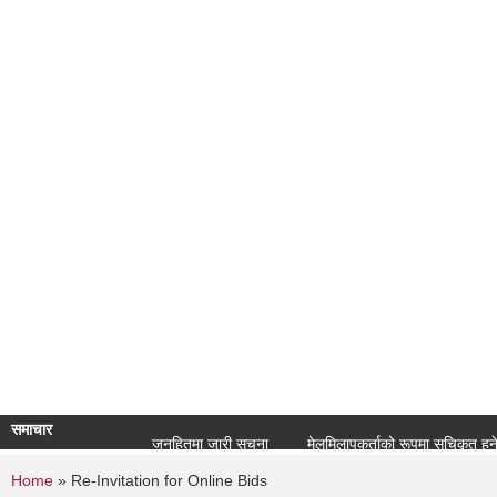
समाचार
जनहितमा जारी सूचना
मेलमिलापकर्ताको रूपमा सूचिकृत हुने सम्बन
You are here
Home
» Re-Invitation for Online Bids