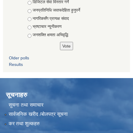
Choices
डिजिटल सेवा विस्तार गर्ने
जनप्रतिनिधि जवाफदेहिता हुनुपर्ने
नागरिकसँग प्रत्यक्ष संवाद
भ्रष्टाचार न्यूनीकरण
जनशक्ति क्षमता अभिवृद्धि
Older polls
Results
सूचनाहरु
सुचना तथा समाचार
सार्वजनिक खरीद /बोलपत्र सूचना
कर तथा शुल्कहरु