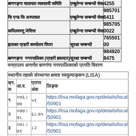
बाणगङ्गा यातायात व्यवसायी समिति
एम्बुलेन्स सम्बन्धी सेवा
4255
985701
सि एन्ड सि अस्पताल
एम्बुलेन्स सम्बन्धी सेवा
6411
985705
कपिलवस्तु जेसिस
एम्बुलेन्स सम्बन्धी सेवा
0022
765501
इलाका प्रहरी कार्यालय पिपरा
सुरक्षा सम्बन्धी
00
984920
बाणगङ्गा नगरपालिका (प्रहरी हवल्दार)
सुरक्षा सम्बन्धी
8475
मन्त्रालय अन्तर्गत बाणगंगा नगरपालिकाको प्रगति विवरण
स्थानीय तहकाे संस्थागत क्षमता स्वमुल्याङ्कन (LISA)
क्र.
प्राप्त
आ.व.
लिङ्क
स
अंक
०७६।
https://lisa.mofaga.gov.np/details/local
१
५९
७७
/50901
०७७।
https://lisa.mofaga.gov.np/details/local
२
६८.७५
७८
/50901
०७८।
https://lisa.mofaga.gov.np/details/local
३
८२
७९
/50901