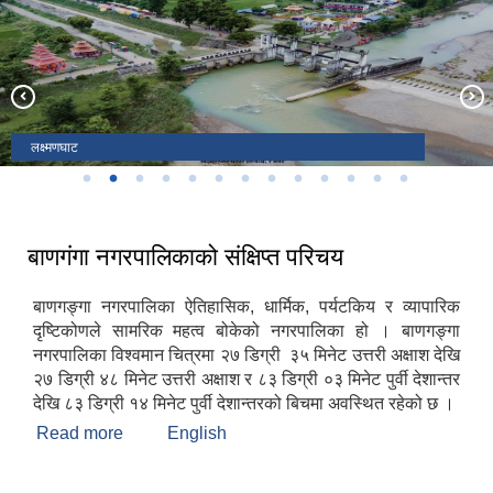
कैलाश आश्रम
लक्ष्मणघाट
कपिलधाम
ओशो आश्रम
कोपवा बजार
महिला हिंसा बिरुद्ध १६ दिने अभियान
बाणगंगा नदी
गणेश मन्दीर
जितपुर चोक
कपिलवस्तु महोत्सव २०७८
मधौलिया पार्क बाणगंगा ५ मधौलि
राजापानी
शिव मन्दीर
बाणगंगा नगरपालिकाको संक्षिप्त परिचय
बाणगङ्गा नगरपालिका ऐतिहासिक, धार्मिक, पर्यटकिय र व्यापारिक
दृष्टिकोणले सामरिक महत्व बोकेको नगरपालिका हो । बाणगङ्गा
नगरपालिका विश्वमान चित्रमा २७ डिग्री ३५ मिनेट उत्तरी अक्षाश देखि
२७ डिग्री ४८ मिनेट उत्तरी अक्षाश र ८३ डिग्री ०३ मिनेट पुर्वी देशान्तर
देखि ८३ डिग्री १४ मिनेट पुर्वी देशान्तरको बिचमा अवस्थित रहेको छ ।
Read more
about बाणगंगा नगरपालिकाको संक्षिप्त परिचय
English