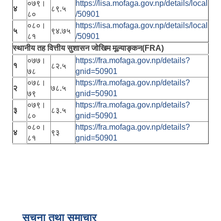
०७९।
https://lisa.mofaga.gov.np/details/local
४
८९.५
८०
/50901
०८०।
https://lisa.mofaga.gov.np/details/local
५
९४.७५
८१
/50901
स्थानीय तह वित्तीय सुशासन जोखिम मूल्याङ्कन(FRA)
०७७।
https://fra.mofaga.gov.np/details?
१
८२.५
७८
gnid=50901
०७८।
https://fra.mofaga.gov.np/details?
२
७८.५
७९
gnid=50901
०७९।
https://fra.mofaga.gov.np/details?
३
८३.५
८०
gnid=50901
०८०।
https://fra.mofaga.gov.np/details?
४
९३
८१
gnid=50901
सूचना तथा समाचार