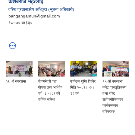
केशबराज भट्टराई
वरिष्ठ प्रशासकीय अधिकृत (सुचना अधिकारी)
bangangamun@gmail.com
९८५७०५४३३०
नगरसभा
पोषणमैत्री वडा
एकीकृत घुम्ति शिविर
१५ औं नगरसभा
१५ औं नगर
घोषणा तथा आर्थिक
मिति २०८१।०३।
बजेट प्रस्तुतिकरण
नीति कार्यक्
वर्ष ०८०।८१ को
२२ गते
तथा बजेट
बजेट प्रस्तु
वार्षिक समिक्षा
सार्वजनीकिकरण
गर्दै गर्दा लिई
कार्यक्रमका
तस्बिरहरु:
तस्बिरहरु