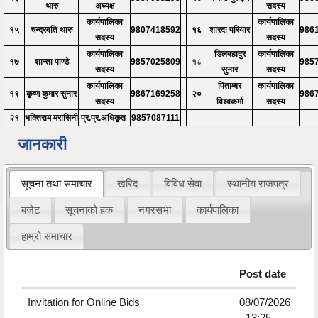
थारु
अध्यक्ष
सदस्य
कार्यपालिका
कार्यपालिका
१५
चन्द्रवति थारु
9807418592
१६
शारदा परियार
986
सदस्य
सदस्य
कार्यपालिका
डिलबहादुर
कार्यपालिका
१७
शान्ता पाण्डे
9857025809
१८
985
सदस्य
सुनार
सदस्य
कार्यपालिका
पिताम्बर
कार्यपालिका
१९
कृष्ण कुमार सुनार
9867169258
२०
986
सदस्य
विश्वकर्मा
सदस्य
२१
भक्तिराम मरासिनी
प्र.प्र.अधिकृत
9857087111
जानकारी
सूचना तथा समाचार
खरिद
विविध सेवा
स्थानीय राजपत्र
बजेट
सूचनाको हक
नगरसभा
कार्यपालिका
हाम्रो समाचार
Post date
Invitation for Online Bids
08/07/2026
- 13:25