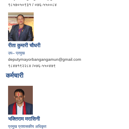
९८५७०५०९३१ / ०७६-५५००८४
रीता कुमारी चौधरी
उप– प्रमुख
deputymayorbangangamun@gmail.com
९८४७१९२२८४ /०७६-५५०४७९
कर्मचारी
भक्तिराम मरासिनी
प्रमुख प्रशासकीय अधिकृत